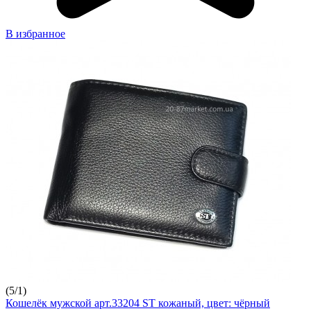
В избранное
(
5
/
1
)
Кошелёк мужской арт.33204 ST кожаный, цвет: чёрный