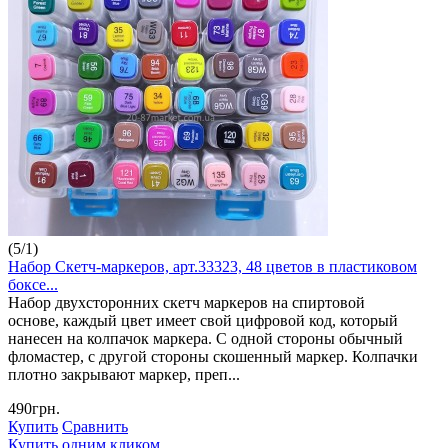
(
5
/
1
)
Набор Скетч-маркеров, арт.33323, 48 цветов в пластиковом
боксе...
Набор двухсторонних скетч маркеров на спиртовой
основе, каждый цвет имеет свой цифровой код, который
нанесен на колпачок маркера. С одной стороны обычный
фломастер, с другой стороны скошенный маркер. Колпачки
плотно закрывают маркер, преп...
490грн.
Купить
Сравнить
Купить одним кликом