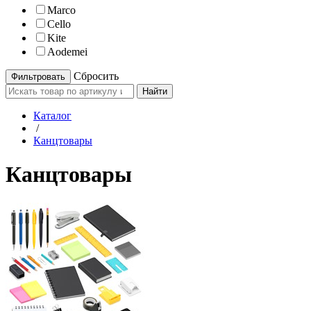
Marco
Cello
Kite
Aodemei
Cбросить
Найти
Каталог
/
Канцтовары
Канцтовары