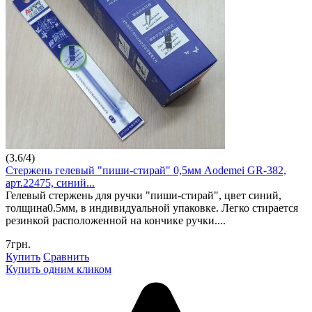
(
3.6
/
4
)
Стержень гелевый "пиши-стирай" 0,5мм Aodemei GR-382,
арт.22475, синий...
Гелевый стержень для ручки "пиши-стирай", цвет синий,
толщина0.5мм, в индивидуальной упаковке. Легко стирается
резинкой расположенной на кончике ручки....
7грн.
Купить
Сравнить
Купить одним кликом