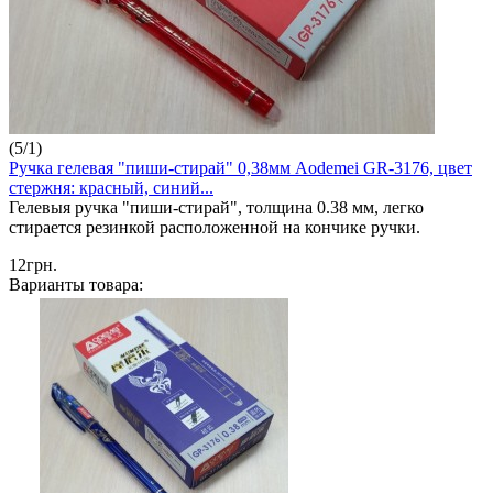
(
5
/
1
)
Ручка гелевая "пиши-стирай" 0,38мм Aodemei GR-3176, цвет
стержня: красный, синий...
Гелевыя ручка "пиши-стирай", толщина 0.38 мм, легко
стирается резинкой расположенной на кончике ручки.
12грн.
Варианты товара: