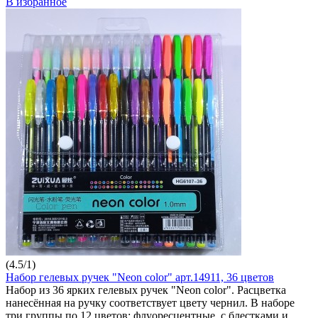
В избранное
(
4.5
/
1
)
Набор гелевых ручек "Neon color" арт.14911, 36 цветов
Набор из 36 ярких гелевых ручек "Neon color". Расцветка
нанесённая на ручку соответствует цвету чернил. В наборе
три группы по 12 цветов: флуоресцентные, с блестками и