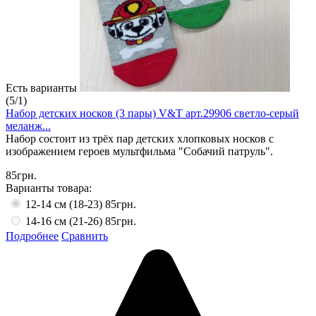
Есть варианты
(
5
/
1
)
Набор детских носков (3 пары) V&T арт.29906 светло-серый
меланж...
Набор состоит из трёх пар детских хлопковых носков с
изображением героев мультфильма "Собачий патруль".
85грн.
Варианты товара:
12-14 см (18-23)
85грн.
14-16 см (21-26)
85грн.
Подробнее
Сравнить