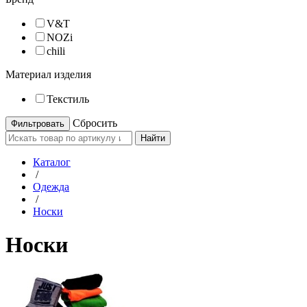
V&T
NOZi
chili
Материал изделия
Текстиль
Cбросить
Найти
Каталог
/
Одежда
/
Носки
Носки