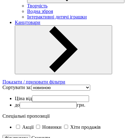
Творчість
Водна зброя
Інтерактивні дитячі іграшки
Канцтовари
Показати / приховати фільтри
Сортувати за:
Ціна від
до
грн.
Спеціальні пропозиції
Акції
Новинки
Хіти продажів
Скинути