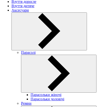
Взуття доросле
Взуття дитяче
Аксесуари
Парасолі
Парасольки жіночі
Парасольки чоловічі
Ремни