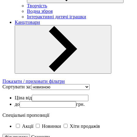
Творчість
Водна зброя
Інтерактивні дитячі іграшки
Канцтовари
Показати / приховати фільтри
Сортувати за:
Ціна від
до
грн.
Спеціальні пропозиції
Акції
Новинки
Хіти продажів
Скинути