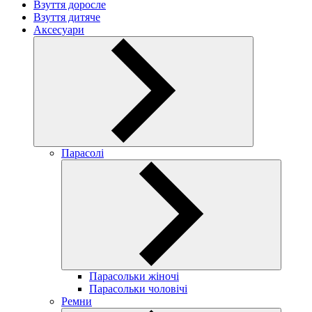
Взуття доросле
Взуття дитяче
Аксесуари
Парасолі
Парасольки жіночі
Парасольки чоловічі
Ремни